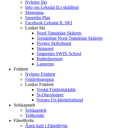
Nyheter Ski
Info om Leksdal ILs skitilbud
Skigruppa
Sportslig Plan
Facebook Leksdal IL SKI
Lenker Ski
Nord-Trøndelag Skikrets
Terminliste Nord-Trøndelag Skikrets
Norges Skiforbund
Skisporet
Smøretips SWIX School
Bulleråsrennet
Langrenn
Friidrett
Nyheter Friidrett
Friidrettsgruppa
Lenker Friidrett
Verdal Friidrettsklubb
St-Olavsloppet
Norges Fri-Idrettsforbund
Selskapstelt
Selskapstelt
Teltkomite
Fånetthytta
Åpen kafe i Fånetthytta