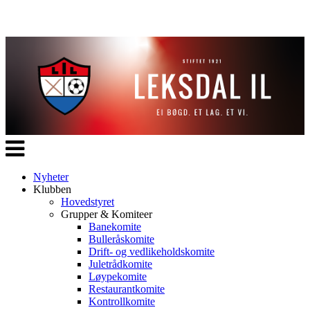
Veksle
navigasjon
Nyheter
Klubben
Hovedstyret
Grupper & Komiteer
Banekomite
Bulleråskomite
Drift- og vedlikeholdskomite
Juletrådkomite
Løypekomite
Restaurantkomite
Kontrollkomite