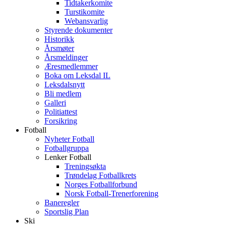
Tidtakerkomite
Turstikomite
Webansvarlig
Styrende dokumenter
Historikk
Årsmøter
Årsmeldinger
Æresmedlemmer
Boka om Leksdal IL
Leksdalsnytt
Bli medlem
Galleri
Politiattest
Forsikring
Fotball
Nyheter Fotball
Fotballgruppa
Lenker Fotball
Treningsøkta
Trøndelag Fotballkrets
Norges Fotballforbund
Norsk Fotball-Trenerforening
Baneregler
Sportslig Plan
Ski