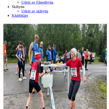
Utleie av Fånetthytta
Skihytta
Utleie av skihytta
Klubbklær