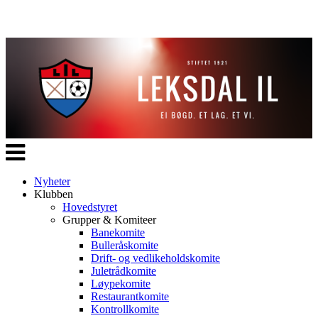
Veksle
navigasjon
Nyheter
Klubben
Hovedstyret
Grupper & Komiteer
Banekomite
Bulleråskomite
Drift- og vedlikeholdskomite
Juletrådkomite
Løypekomite
Restaurantkomite
Kontrollkomite