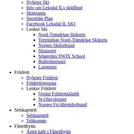
Nyheter Ski
Info om Leksdal ILs skitilbud
Skigruppa
Sportslig Plan
Facebook Leksdal IL SKI
Lenker Ski
Nord-Trøndelag Skikrets
Terminliste Nord-Trøndelag Skikrets
Norges Skiforbund
Skisporet
Smøretips SWIX School
Bulleråsrennet
Langrenn
Friidrett
Nyheter Friidrett
Friidrettsgruppa
Lenker Friidrett
Verdal Friidrettsklubb
St-Olavsloppet
Norges Fri-Idrettsforbund
Selskapstelt
Selskapstelt
Teltkomite
Fånetthytta
Åpen kafe i Fånetthytta