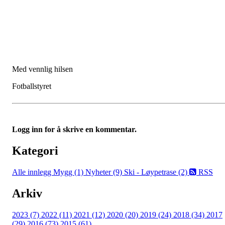
Med vennlig hilsen
Fotballstyret
Logg inn for å skrive en kommentar.
Kategori
Alle innlegg
Mygg (1)
Nyheter (9)
Ski - Løypetrase (2)
RSS
Arkiv
2023 (7)
2022 (11)
2021 (12)
2020 (20)
2019 (24)
2018 (34)
2017
(29)
2016 (73)
2015 (61)