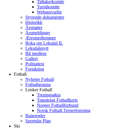
Tidtakerkomite
Turstikomite
Webansvarlig
Styrende dokumenter
Historikk
Årsmøter
Årsmeldinger
Æresmedlemmer
Boka om Leksdal IL
Leksdalsnytt
Bli medlem
Galleri
Politiattest
Forsikring
Fotball
Nyheter Fotball
Fotballgruppa
Lenker Fotball
Treningsøkta
Trøndelag Fotballkrets
Norges Fotballforbund
Norsk Fotball-Trenerforening
Baneregler
Sportslig Plan
Ski