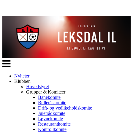
Veksle
navigasjon
Nyheter
Klubben
Hovedstyret
Grupper & Komiteer
Banekomite
Bulleråskomite
Drift- og vedlikeholdskomite
Juletrådkomite
Løypekomite
Restaurantkomite
Kontrollkomite