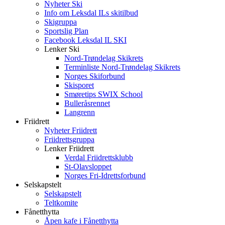
Nyheter Ski
Info om Leksdal ILs skitilbud
Skigruppa
Sportslig Plan
Facebook Leksdal IL SKI
Lenker Ski
Nord-Trøndelag Skikrets
Terminliste Nord-Trøndelag Skikrets
Norges Skiforbund
Skisporet
Smøretips SWIX School
Bulleråsrennet
Langrenn
Friidrett
Nyheter Friidrett
Friidrettsgruppa
Lenker Friidrett
Verdal Friidrettsklubb
St-Olavsloppet
Norges Fri-Idrettsforbund
Selskapstelt
Selskapstelt
Teltkomite
Fånetthytta
Åpen kafe i Fånetthytta