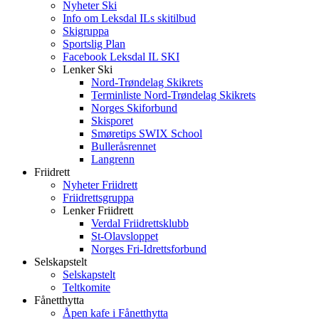
Nyheter Ski
Info om Leksdal ILs skitilbud
Skigruppa
Sportslig Plan
Facebook Leksdal IL SKI
Lenker Ski
Nord-Trøndelag Skikrets
Terminliste Nord-Trøndelag Skikrets
Norges Skiforbund
Skisporet
Smøretips SWIX School
Bulleråsrennet
Langrenn
Friidrett
Nyheter Friidrett
Friidrettsgruppa
Lenker Friidrett
Verdal Friidrettsklubb
St-Olavsloppet
Norges Fri-Idrettsforbund
Selskapstelt
Selskapstelt
Teltkomite
Fånetthytta
Åpen kafe i Fånetthytta