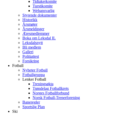
Tidtakerkomite
Turstikomite
Webansvarlig
Styrende dokumenter
Historikk
Årsmøter
Årsmeldinger
Æresmedlemmer
Boka om Leksdal IL
Leksdalsnytt
Bli medlem
Galleri
Politiattest
Forsikring
Fotball
Nyheter Fotball
Fotballgruppa
Lenker Fotball
Treningsøkta
Trøndelag Fotballkrets
Norges Fotballforbund
Norsk Fotball-Trenerforening
Baneregler
Sportslig Plan
Ski