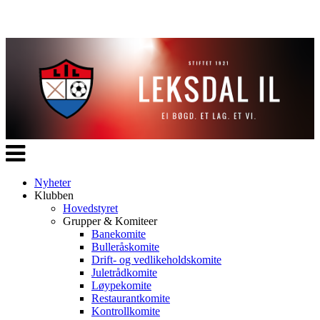
Veksle
navigasjon
Nyheter
Klubben
Hovedstyret
Grupper & Komiteer
Banekomite
Bulleråskomite
Drift- og vedlikeholdskomite
Juletrådkomite
Løypekomite
Restaurantkomite
Kontrollkomite