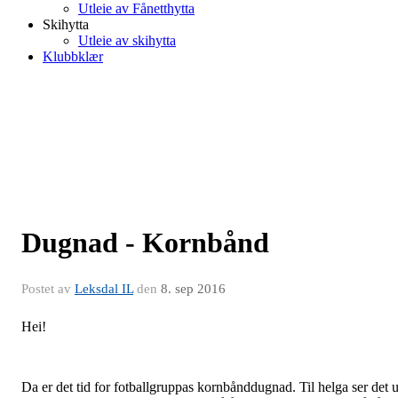
Utleie av Fånetthytta
Skihytta
Utleie av skihytta
Klubbklær
Dugnad - Kornbånd
Postet av
Leksdal IL
den
8. sep 2016
Hei!
Da er det tid for fotballgruppas kornbånddugnad. Til helga ser det u