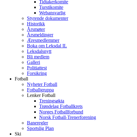
Tidtakerkomite
Turstikomite
Webansvarlig
Styrende dokumenter
Historikk
Årsmøter
Årsmeldinger
Æresmedlemmer
Boka om Leksdal IL
Leksdalsnytt
Bli medlem
Galleri
Politiattest
Forsikring
Fotball
Nyheter Fotball
Fotballgruppa
Lenker Fotball
Treningsøkta
Trøndelag Fotballkrets
Norges Fotballforbund
Norsk Fotball-Trenerforening
Baneregler
Sportslig Plan
Ski