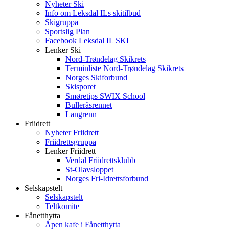
Nyheter Ski
Info om Leksdal ILs skitilbud
Skigruppa
Sportslig Plan
Facebook Leksdal IL SKI
Lenker Ski
Nord-Trøndelag Skikrets
Terminliste Nord-Trøndelag Skikrets
Norges Skiforbund
Skisporet
Smøretips SWIX School
Bulleråsrennet
Langrenn
Friidrett
Nyheter Friidrett
Friidrettsgruppa
Lenker Friidrett
Verdal Friidrettsklubb
St-Olavsloppet
Norges Fri-Idrettsforbund
Selskapstelt
Selskapstelt
Teltkomite
Fånetthytta
Åpen kafe i Fånetthytta