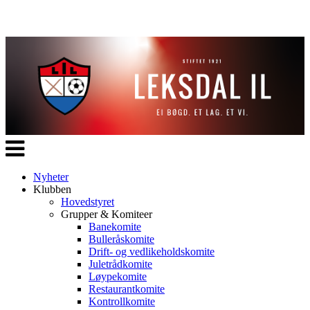
Veksle
navigasjon
Nyheter
Klubben
Hovedstyret
Grupper & Komiteer
Banekomite
Bulleråskomite
Drift- og vedlikeholdskomite
Juletrådkomite
Løypekomite
Restaurantkomite
Kontrollkomite