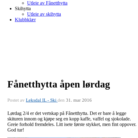
Utleie av Fånetthytta
Skihytta
Utleie av skihytta
Klubbklær
Fånetthytta åpen lørdag
Postet av
Leksdal IL - Ski
den
31. mar 2016
Lørdag 2/4 er det vertskap på Fånetthytta. Det er bare å legge
skituren innom og kjøpe seg en kopp kaffe, vaffel og sjokolade.
Greie forhold fremdeles. Litt isete første stykket, men fint oppover.
God tur!