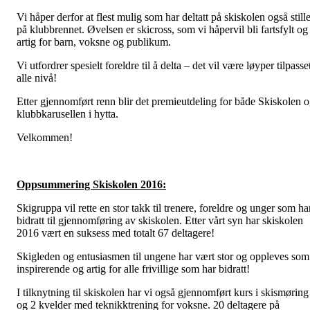
Vi håper derfor at flest mulig som har deltatt på skiskolen også still
på klubbrennet. Øvelsen er skicross, som vi håpervil bli fartsfylt og
artig for barn, voksne og publikum.
Vi utfordrer spesielt foreldre til å delta – det vil være løyper tilpasse
alle nivå!
Etter gjennomført renn blir det premieutdeling for både Skiskolen 
klubbkarusellen i hytta.
Velkommen!
Oppsummering Skiskolen 2016:
Skigruppa vil rette en stor takk til trenere, foreldre og unger som ha
bidratt til gjennomføring av skiskolen. Etter vårt syn har skiskolen
2016 vært en suksess med totalt 67 deltagere!
Skigleden og entusiasmen til ungene har vært stor og oppleves som
inspirerende og artig for alle frivillige som har bidratt!
I tilknytning til skiskolen har vi også gjennomført kurs i skismøring
og 2 kvelder med teknikktrening for voksne. 20 deltagere på