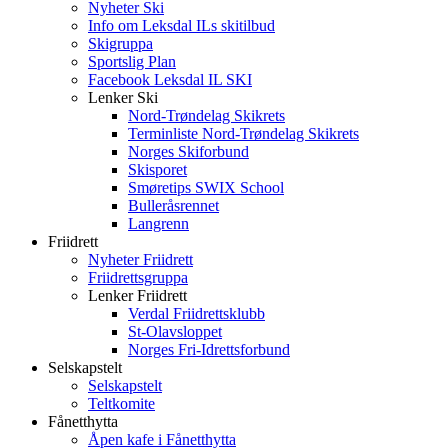
Nyheter Ski
Info om Leksdal ILs skitilbud
Skigruppa
Sportslig Plan
Facebook Leksdal IL SKI
Lenker Ski
Nord-Trøndelag Skikrets
Terminliste Nord-Trøndelag Skikrets
Norges Skiforbund
Skisporet
Smøretips SWIX School
Bulleråsrennet
Langrenn
Friidrett
Nyheter Friidrett
Friidrettsgruppa
Lenker Friidrett
Verdal Friidrettsklubb
St-Olavsloppet
Norges Fri-Idrettsforbund
Selskapstelt
Selskapstelt
Teltkomite
Fånetthytta
Åpen kafe i Fånetthytta