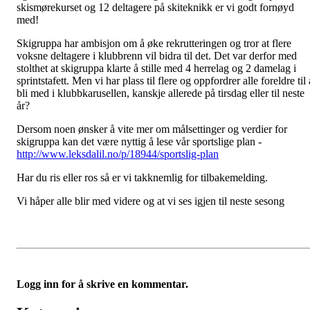
skismørekurset og 12 deltagere på skiteknikk er vi godt fornøyd
med!
Skigruppa har ambisjon om å øke rekrutteringen og tror at flere
voksne deltagere i klubbrenn vil bidra til det. Det var derfor med
stolthet at skigruppa klarte å stille med 4 herrelag og 2 damelag i
sprintstafett. Men vi har plass til flere og oppfordrer alle foreldre til 
bli med i klubbkarusellen, kanskje allerede på tirsdag eller til neste
år?
Dersom noen ønsker å vite mer om målsettinger og verdier for
skigruppa kan det være nyttig å lese vår sportslige plan -
http://www.leksdalil.no/p/18944/sportslig-plan
Har du ris eller ros så er vi takknemlig for tilbakemelding.
Vi håper alle blir med videre og at vi ses igjen til neste sesong
Logg inn for å skrive en kommentar.