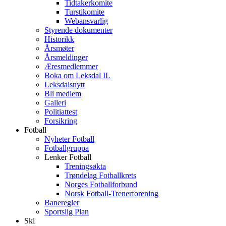
Tidtakerkomite
Turstikomite
Webansvarlig
Styrende dokumenter
Historikk
Årsmøter
Årsmeldinger
Æresmedlemmer
Boka om Leksdal IL
Leksdalsnytt
Bli medlem
Galleri
Politiattest
Forsikring
Fotball
Nyheter Fotball
Fotballgruppa
Lenker Fotball
Treningsøkta
Trøndelag Fotballkrets
Norges Fotballforbund
Norsk Fotball-Trenerforening
Baneregler
Sportslig Plan
Ski