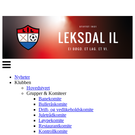
Veksle
navigasjon
Nyheter
Klubben
Hovedstyret
Grupper & Komiteer
Banekomite
Bulleråskomite
Drift- og vedlikeholdskomite
Juletrådkomite
Løypekomite
Restaurantkomite
Kontrollkomite