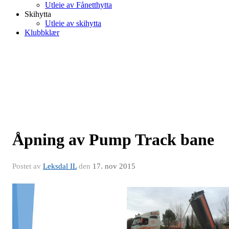
Utleie av Fånetthytta
Skihytta
Utleie av skihytta
Klubbklær
Åpning av Pump Track bane
Postet av
Leksdal IL
den
17. nov 2015