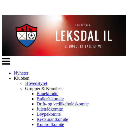
Veksle
navigasjon
Nyheter
Klubben
Hovedstyret
Grupper & Komiteer
Banekomite
Bulleråskomite
Drift- og vedlikeholdskomite
Juletrådkomite
Løypekomite
Restaurantkomite
Kontrollkomite