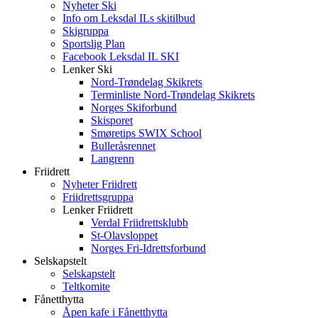
Nyheter Ski
Info om Leksdal ILs skitilbud
Skigruppa
Sportslig Plan
Facebook Leksdal IL SKI
Lenker Ski
Nord-Trøndelag Skikrets
Terminliste Nord-Trøndelag Skikrets
Norges Skiforbund
Skisporet
Smøretips SWIX School
Bulleråsrennet
Langrenn
Friidrett
Nyheter Friidrett
Friidrettsgruppa
Lenker Friidrett
Verdal Friidrettsklubb
St-Olavsloppet
Norges Fri-Idrettsforbund
Selskapstelt
Selskapstelt
Teltkomite
Fånetthytta
Åpen kafe i Fånetthytta