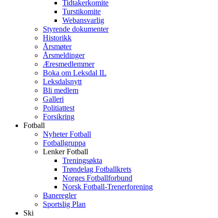
Tidtakerkomite
Turstikomite
Webansvarlig
Styrende dokumenter
Historikk
Årsmøter
Årsmeldinger
Æresmedlemmer
Boka om Leksdal IL
Leksdalsnytt
Bli medlem
Galleri
Politiattest
Forsikring
Fotball
Nyheter Fotball
Fotballgruppa
Lenker Fotball
Treningsøkta
Trøndelag Fotballkrets
Norges Fotballforbund
Norsk Fotball-Trenerforening
Baneregler
Sportslig Plan
Ski