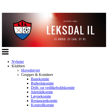
Veksle
navigasjon
Nyheter
Klubben
Hovedstyret
Grupper & Komiteer
Banekomite
Bulleråskomite
Drift- og vedlikeholdskomite
Juletrådkomite
Løypekomite
Restaurantkomite
Kontrollkomite