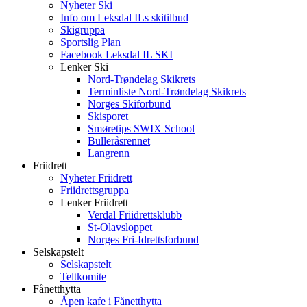
Nyheter Ski
Info om Leksdal ILs skitilbud
Skigruppa
Sportslig Plan
Facebook Leksdal IL SKI
Lenker Ski
Nord-Trøndelag Skikrets
Terminliste Nord-Trøndelag Skikrets
Norges Skiforbund
Skisporet
Smøretips SWIX School
Bulleråsrennet
Langrenn
Friidrett
Nyheter Friidrett
Friidrettsgruppa
Lenker Friidrett
Verdal Friidrettsklubb
St-Olavsloppet
Norges Fri-Idrettsforbund
Selskapstelt
Selskapstelt
Teltkomite
Fånetthytta
Åpen kafe i Fånetthytta