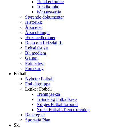
Tidtakerkomite
Turstikomite
Webansvarlig
Styrende dokumenter
Historikk
Årsmøter
Årsmeldinger
Æresmedlemmer
Boka om Leksdal IL
Leksdalsnytt
Bli medlem
Galleri
Politiattest
Forsikring
Fotball
Nyheter Fotball
Fotballgruppa
Lenker Fotball
Treningsøkta
Trøndelag Fotballkrets
Norges Fotballforbund
Norsk Fotball-Trenerforening
Baneregler
Sportslig Plan
Ski