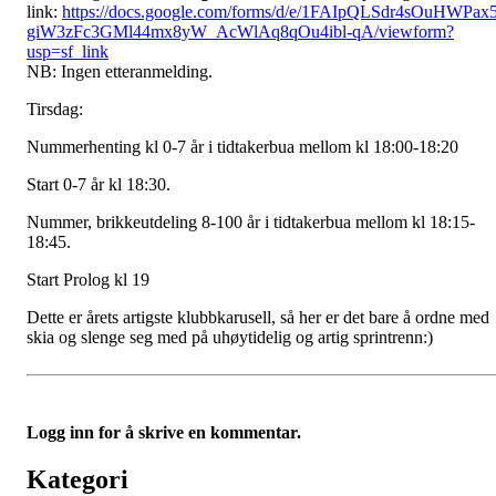
link:
https://docs.google.com/forms/d/e/1FAIpQLSdr4sOuHWPax
giW3zFc3GMl44mx8yW_AcWlAq8qOu4ibl-qA/viewform?
usp=sf_link
NB: Ingen etteranmelding.
Tirsdag:
Nummerhenting kl 0-7 år i tidtakerbua mellom kl 18:00-18:20
Start 0-7 år kl 18:30.
Nummer, brikkeutdeling 8-100 år i tidtakerbua mellom kl 18:15-
18:45.
Start Prolog kl 19
Dette er årets artigste klubbkarusell, så her er det bare å ordne med
skia og slenge seg med på uhøytidelig og artig sprintrenn:)
Logg inn for å skrive en kommentar.
Kategori