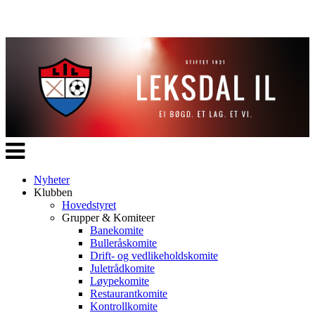
Veksle
navigasjon
Nyheter
Klubben
Hovedstyret
Grupper & Komiteer
Banekomite
Bulleråskomite
Drift- og vedlikeholdskomite
Juletrådkomite
Løypekomite
Restaurantkomite
Kontrollkomite