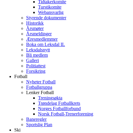
Tidtakerkomite
Turstikomite
Webansvarlig
Styrende dokumenter
Historikk
Årsmøter
Årsmeldinger
Æresmedlemmer
Boka om Leksdal IL
Leksdalsnytt
Bli medlem
Galleri
Politiattest
Forsikring
Fotball
Nyheter Fotball
Fotballgruppa
Lenker Fotball
Treningsøkta
Trøndelag Fotballkrets
Norges Fotballforbund
Norsk Fotball-Trenerforening
Baneregler
Sportslig Plan
Ski