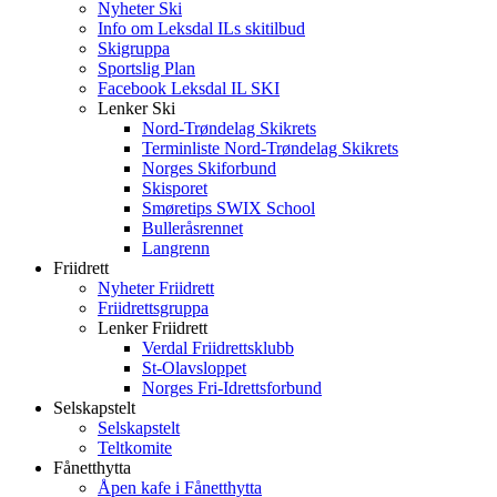
Nyheter Ski
Info om Leksdal ILs skitilbud
Skigruppa
Sportslig Plan
Facebook Leksdal IL SKI
Lenker Ski
Nord-Trøndelag Skikrets
Terminliste Nord-Trøndelag Skikrets
Norges Skiforbund
Skisporet
Smøretips SWIX School
Bulleråsrennet
Langrenn
Friidrett
Nyheter Friidrett
Friidrettsgruppa
Lenker Friidrett
Verdal Friidrettsklubb
St-Olavsloppet
Norges Fri-Idrettsforbund
Selskapstelt
Selskapstelt
Teltkomite
Fånetthytta
Åpen kafe i Fånetthytta