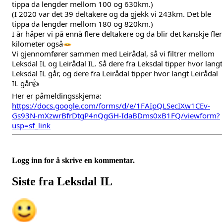
tippa da lengder mellom 100 og 630km.)
(I 2020 var det 39 deltakere og da gjekk vi 243km. Det ble 
tippa da lengder mellom 180 og 820km.)
I år håper vi på ennå flere deltakere og da blir det kanskje fler
kilometer også
Vi gjennomfører sammen med Leirådal, så vi filtrer mellom 
Leksdal IL og Leirådal IL. Så dere fra Leksdal tipper hvor langt
Leksdal IL går, og dere fra Leirådal tipper hvor langt Leirådal 
IL går👍
Her er påmeldingsskjema: 
https://docs.google.com/forms/d/e/1FAIpQLSecIXw1CEv-
Gs93N-mXzwrBfrDtgP4nQgGH-IdaBDms0xB1FQ/viewform?
usp=sf_link
Logg inn for å skrive en kommentar.
Siste fra Leksdal IL