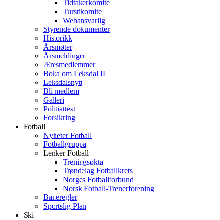
Tidtakerkomite
Turstikomite
Webansvarlig
Styrende dokumenter
Historikk
Årsmøter
Årsmeldinger
Æresmedlemmer
Boka om Leksdal IL
Leksdalsnytt
Bli medlem
Galleri
Politiattest
Forsikring
Fotball
Nyheter Fotball
Fotballgruppa
Lenker Fotball
Treningsøkta
Trøndelag Fotballkrets
Norges Fotballforbund
Norsk Fotball-Trenerforening
Baneregler
Sportslig Plan
Ski