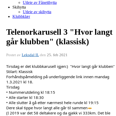
Utleie av Fånetthytta
Skihytta
Utleie av skihytta
Klubbklær
Telenorkarusell 3 "Hvor langt
går klubben" (klassisk)
Postet av
Leksdal IL
den
25. feb 2021
Tirsdag er det klubbkarusell igjen:)  "Hvor langt går klubben"
Stilart: Klassisk
Forhåndspåmelding på underliggende link innen mandag 
1.3.2021 kl 18.
Tirsdag
• Nummerutdeling kl 18:15
• Alle starter kl 18:30
• Alle slutter å gå etter nærmest hele runde kl 19:15
Dere skal tippe hvor langt alle går til sammen
(I 2019 var det 58 deltakere og da gjekk vi 333km. Det ble 