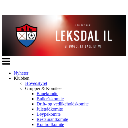
Veksle
navigasjon
Nyheter
Klubben
Hovedstyret
Grupper & Komiteer
Banekomite
Bulleråskomite
Drift- og vedlikeholdskomite
Juletrådkomite
Løypekomite
Restaurantkomite
Kontrollkomite