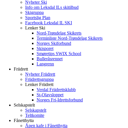
Nyheter Ski
Info om Leksdal ILs skitilbud
Skigruppa
Sportslig Plan
Facebook Leksdal IL SKI
Lenker Ski
Nord-Trøndelag Skikrets
Terminliste Nord-Trøndelag Skikrets
Norges Skiforbund
Skisporet
Smøretips SWIX School
Bulleråsrennet
Langrenn
Friidrett
Nyheter Friidrett
Friidrettsgruppa
Lenker Friidrett
Verdal Friidrettsklubb
St-Olavsloppet
Norges Fri-Idrettsforbund
Selskapstelt
Selskapstelt
Teltkomite
Fånetthytta
Åpen kafe i Fånetthytta