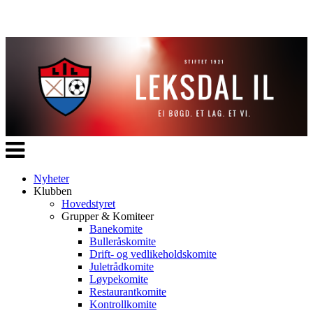
Veksle
navigasjon
Nyheter
Klubben
Hovedstyret
Grupper & Komiteer
Banekomite
Bulleråskomite
Drift- og vedlikeholdskomite
Juletrådkomite
Løypekomite
Restaurantkomite
Kontrollkomite