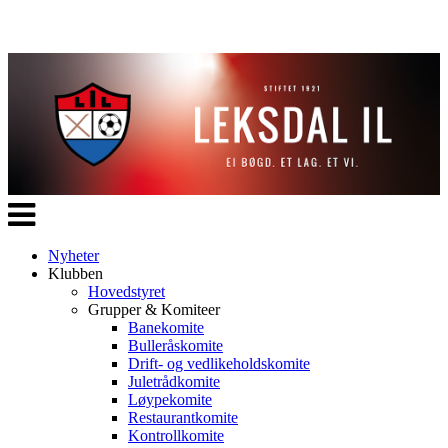
Veksle
navigasjon
Nyheter
Klubben
Hovedstyret
Grupper & Komiteer
Banekomite
Bulleråskomite
Drift- og vedlikeholdskomite
Juletrådkomite
Løypekomite
Restaurantkomite
Kontrollkomite