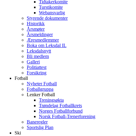
Tidtakerkomite
Turstikomite
Webansvarlig
Styrende dokumenter
Historikk
Årsmøter
Årsmeldinger
Æresmedlemmer
Boka om Leksdal IL
Leksdalsnytt
Bli medlem
Galleri
Politiattest
Forsikring
Fotball
Nyheter Fotball
Fotballgruppa
Lenker Fotball
Treningsøkta
Trøndelag Fotballkrets
Norges Fotballforbund
Norsk Fotball-Trenerforening
Baneregler
Sportslig Plan
Ski