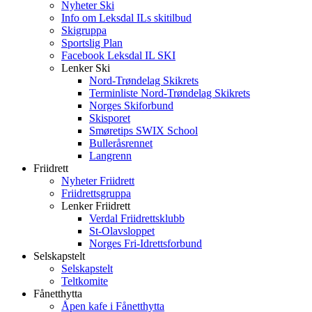
Nyheter Ski
Info om Leksdal ILs skitilbud
Skigruppa
Sportslig Plan
Facebook Leksdal IL SKI
Lenker Ski
Nord-Trøndelag Skikrets
Terminliste Nord-Trøndelag Skikrets
Norges Skiforbund
Skisporet
Smøretips SWIX School
Bulleråsrennet
Langrenn
Friidrett
Nyheter Friidrett
Friidrettsgruppa
Lenker Friidrett
Verdal Friidrettsklubb
St-Olavsloppet
Norges Fri-Idrettsforbund
Selskapstelt
Selskapstelt
Teltkomite
Fånetthytta
Åpen kafe i Fånetthytta