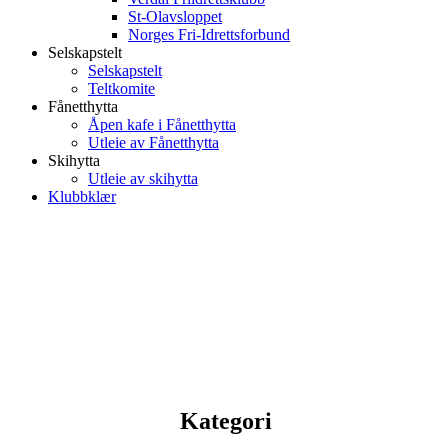
St-Olavsloppet
Norges Fri-Idrettsforbund
Selskapstelt
Selskapstelt
Teltkomite
Fånetthytta
Åpen kafe i Fånetthytta
Utleie av Fånetthytta
Skihytta
Utleie av skihytta
Klubbklær
Kategori