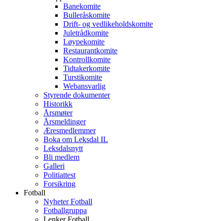
Banekomite
Bulleråskomite
Drift- og vedlikeholdskomite
Juletrådkomite
Løypekomite
Restaurantkomite
Kontrollkomite
Tidtakerkomite
Turstikomite
Webansvarlig
Styrende dokumenter
Historikk
Årsmøter
Årsmeldinger
Æresmedlemmer
Boka om Leksdal IL
Leksdalsnytt
Bli medlem
Galleri
Politiattest
Forsikring
Fotball
Nyheter Fotball
Fotballgruppa
Lenker Fotball