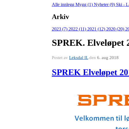
Alle innlegg
Mygg (1)
Nyheter (9)
Ski - 
Arkiv
2023 (7)
2022 (11)
2021 (12)
2020 (20)
2
SPREK. Elveløpet 
Postet av
Leksdal IL
den
6. aug 2018
SPREK Elveløpet 201