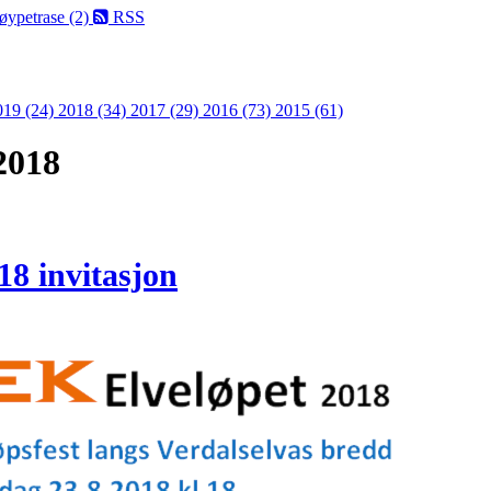
Løypetrase (2)
RSS
019 (24)
2018 (34)
2017 (29)
2016 (73)
2015 (61)
2018
8 invitasjon