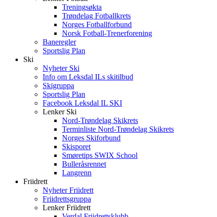
Treningsøkta
Trøndelag Fotballkrets
Norges Fotballforbund
Norsk Fotball-Trenerforening
Baneregler
Sportslig Plan
Ski
Nyheter Ski
Info om Leksdal ILs skitilbud
Skigruppa
Sportslig Plan
Facebook Leksdal IL SKI
Lenker Ski
Nord-Trøndelag Skikrets
Terminliste Nord-Trøndelag Skikrets
Norges Skiforbund
Skisporet
Smøretips SWIX School
Bulleråsrennet
Langrenn
Friidrett
Nyheter Friidrett
Friidrettsgruppa
Lenker Friidrett
Verdal Friidrettsklubb