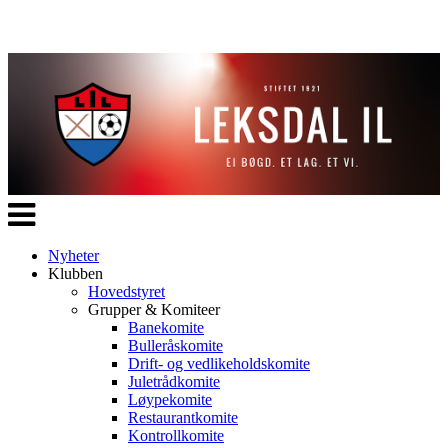
Veksle
navigasjon
Nyheter
Klubben
Hovedstyret
Grupper & Komiteer
Banekomite
Bulleråskomite
Drift- og vedlikeholdskomite
Juletrådkomite
Løypekomite
Restaurantkomite
Kontrollkomite