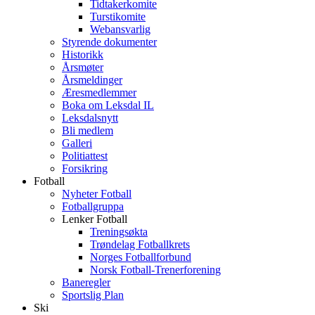
Tidtakerkomite
Turstikomite
Webansvarlig
Styrende dokumenter
Historikk
Årsmøter
Årsmeldinger
Æresmedlemmer
Boka om Leksdal IL
Leksdalsnytt
Bli medlem
Galleri
Politiattest
Forsikring
Fotball
Nyheter Fotball
Fotballgruppa
Lenker Fotball
Treningsøkta
Trøndelag Fotballkrets
Norges Fotballforbund
Norsk Fotball-Trenerforening
Baneregler
Sportslig Plan
Ski