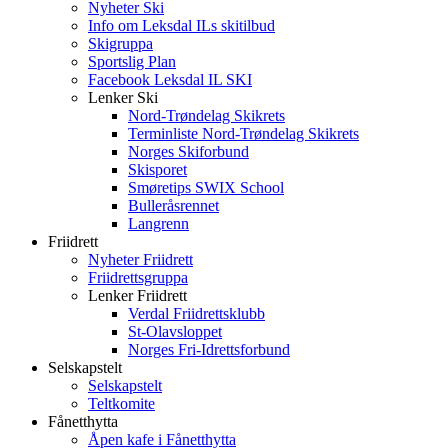
Nyheter Ski
Info om Leksdal ILs skitilbud
Skigruppa
Sportslig Plan
Facebook Leksdal IL SKI
Lenker Ski
Nord-Trøndelag Skikrets
Terminliste Nord-Trøndelag Skikrets
Norges Skiforbund
Skisporet
Smøretips SWIX School
Bulleråsrennet
Langrenn
Friidrett
Nyheter Friidrett
Friidrettsgruppa
Lenker Friidrett
Verdal Friidrettsklubb
St-Olavsloppet
Norges Fri-Idrettsforbund
Selskapstelt
Selskapstelt
Teltkomite
Fånetthytta
Åpen kafe i Fånetthytta