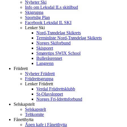
Nyheter Ski
Info om Leksdal ILs skitilbud
Skigruppa
Sportslig Plan
Facebook Leksdal IL SKI
Lenker Ski
Nord-Trøndelag Skikrets
Terminliste Nord-Trøndelag Skikrets
Norges Skiforbund
Skisporet
Smøretips SWIX School
Bulleråsrennet
Langrenn
Friidrett
Nyheter Friidrett
Friidrettsgruppa
Lenker Friidrett
Verdal Friidrettsklubb
St-Olavsloppet
Norges Fri-Idrettsforbund
Selskapstelt
Selskapstelt
Teltkomite
Fånetthytta
Åpen kafe i Fånetthytta