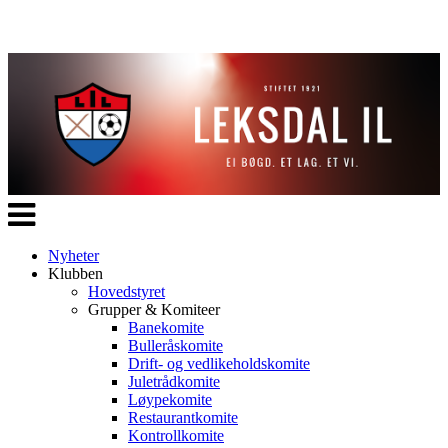
Veksle
navigasjon
Nyheter
Klubben
Hovedstyret
Grupper & Komiteer
Banekomite
Bulleråskomite
Drift- og vedlikeholdskomite
Juletrådkomite
Løypekomite
Restaurantkomite
Kontrollkomite