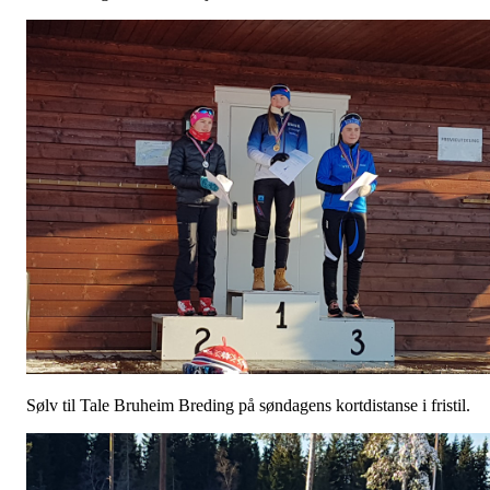
Sølv til Tale Bruheim Breding på søndagens kortdistanse i fristil.