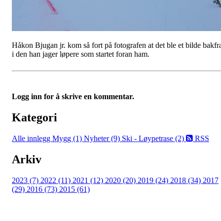
Håkon Bjugan jr. kom så fort på fotografen at det ble et bilde bakfr
i den han jager løpere som startet foran ham.
Logg inn for å skrive en kommentar.
Kategori
Alle innlegg
Mygg (1)
Nyheter (9)
Ski - Løypetrase (2)
RSS
Arkiv
2023 (7)
2022 (11)
2021 (12)
2020 (20)
2019 (24)
2018 (34)
2017
(29)
2016 (73)
2015 (61)