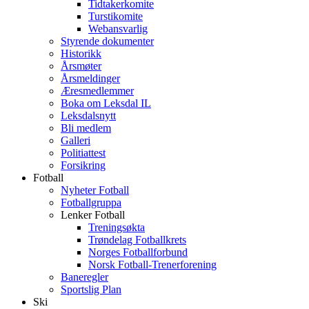
Tidtakerkomite
Turstikomite
Webansvarlig
Styrende dokumenter
Historikk
Årsmøter
Årsmeldinger
Æresmedlemmer
Boka om Leksdal IL
Leksdalsnytt
Bli medlem
Galleri
Politiattest
Forsikring
Fotball
Nyheter Fotball
Fotballgruppa
Lenker Fotball
Treningsøkta
Trøndelag Fotballkrets
Norges Fotballforbund
Norsk Fotball-Trenerforening
Baneregler
Sportslig Plan
Ski