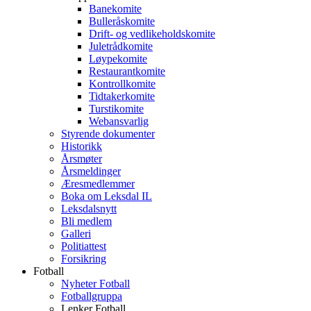
Banekomite
Bulleråskomite
Drift- og vedlikeholdskomite
Juletrådkomite
Løypekomite
Restaurantkomite
Kontrollkomite
Tidtakerkomite
Turstikomite
Webansvarlig
Styrende dokumenter
Historikk
Årsmøter
Årsmeldinger
Æresmedlemmer
Boka om Leksdal IL
Leksdalsnytt
Bli medlem
Galleri
Politiattest
Forsikring
Fotball
Nyheter Fotball
Fotballgruppa
Lenker Fotball