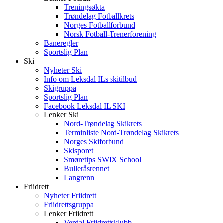
Treningsøkta
Trøndelag Fotballkrets
Norges Fotballforbund
Norsk Fotball-Trenerforening
Baneregler
Sportslig Plan
Ski
Nyheter Ski
Info om Leksdal ILs skitilbud
Skigruppa
Sportslig Plan
Facebook Leksdal IL SKI
Lenker Ski
Nord-Trøndelag Skikrets
Terminliste Nord-Trøndelag Skikrets
Norges Skiforbund
Skisporet
Smøretips SWIX School
Bulleråsrennet
Langrenn
Friidrett
Nyheter Friidrett
Friidrettsgruppa
Lenker Friidrett
Verdal Friidrettsklubb