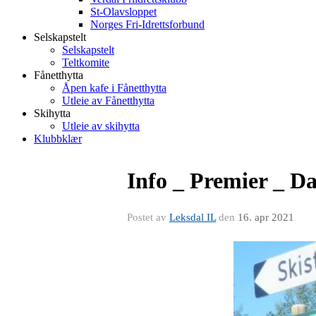
St-Olavsloppet
Norges Fri-Idrettsforbund
Selskapstelt
Selskapstelt
Teltkomite
Fånetthytta
Åpen kafe i Fånetthytta
Utleie av Fånetthytta
Skihytta
Utleie av skihytta
Klubbklær
Info _ Premier _ Da
Postet av
Leksdal IL
den
16. apr 2021