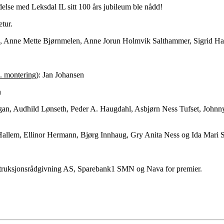
delse med Leksdal IL sitt 100 års jubileum ble nådd!
etur.
, Anne Mette Bjørnmelen, Anne Jorun Holmvik Salthammer, Sigrid H
l. montering)
: Jan Johansen
h
gan, Audhild Lønseth, Peder A. Haugdahl, Asbjørn Ness Tufset, John
 Hallem, Ellinor Hermann, Bjørg Innhaug, Gry Anita Ness og Ida Mari 
struksjonsrådgivning AS, Sparebank1 SMN og Nava for premier.