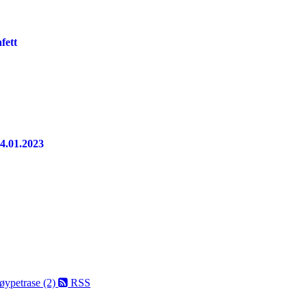
fett
24.01.2023
Løypetrase (2)
RSS