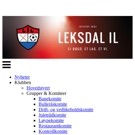
Veksle
navigasjon
Nyheter
Klubben
Hovedstyret
Grupper & Komiteer
Banekomite
Bulleråskomite
Drift- og vedlikeholdskomite
Juletrådkomite
Løypekomite
Restaurantkomite
Kontrollkomite