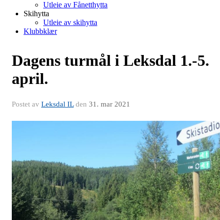
Utleie av Fånetthytta
Skihytta
Utleie av skihytta
Klubbklær
Dagens turmål i Leksdal 1.-5.
april.
Postet av
Leksdal IL
den
31. mar 2021