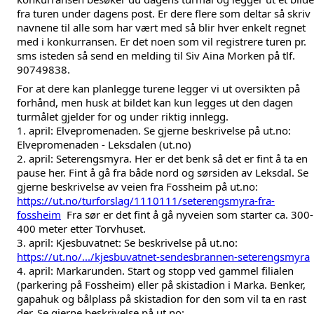
fra turen under dagens post. Er dere flere som deltar så skriv 
navnene til alle som har vært med så blir hver enkelt regnet 
med i konkurransen. Er det noen som vil registrere turen pr. 
sms isteden så send en melding til Siv Aina Morken på tlf. 
90749838.
For at dere kan planlegge turene legger vi ut oversikten på 
forhånd, men husk at bildet kan kun legges ut den dagen 
turmålet gjelder for og under riktig innlegg. 
1. april: Elvepromenaden. Se gjerne beskrivelse på ut.no: 
Elvepromenaden - Leksdalen (ut.no)
2. april: Seterengsmyra. Her er det benk så det er fint å ta en 
pause her. Fint å gå fra både nord og sørsiden av Leksdal. Se 
gjerne beskrivelse av veien fra Fossheim på ut.no: 
https://ut.no/turforslag/1110111/seterengsmyra-fra-
fossheim
 Fra sør er det fint å gå nyveien som starter ca. 300-
400 meter etter Torvhuset. 
3. april: Kjesbuvatnet: Se beskrivelse på ut.no: 
https://ut.no/.../kjesbuvatnet-sendesbrannen-seterengsmyra
4. april: Markarunden. Start og stopp ved gammel filialen 
(parkering på Fossheim) eller på skistadion i Marka. Benker, 
gapahuk og bålplass på skistadion for den som vil ta en rast 
der. Se gjerne beskrivelse på ut.no: 