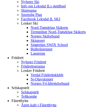
Nyheter Ski
Info om Leksdal ILs skitilbud
Skigruppa
Sportslig Plan
Facebook Leksdal IL SKI
Lenker Ski
Nord-Trøndelag Skikrets
Terminliste Nord-Trøndelag Skikrets
Norges Skiforbund
Skisporet
Smøretips SWIX School
Bulleråsrennet
Langrenn
Friidrett
Nyheter Friidrett
Friidrettsgruppa
Lenker Friidrett
Verdal Friidrettsklubb
St-Olavsloppet
Norges Fri-Idrettsforbund
Selskapstelt
Selskapstelt
Teltkomite
Fånetthytta
Åpen kafe i Fånetthytta