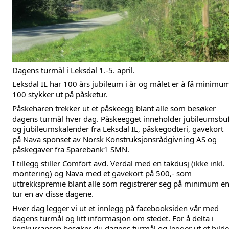
Dagens turmål i Leksdal 1.-5. april.
Leksdal IL har 100 års jubileum i år og målet er å få minimum
100 stykker ut på påsketur.
Påskeharen trekker ut et påskeegg blant alle som besøker 
dagens turmål hver dag. Påskeegget inneholder jubileumsbuff
og jubileumskalender fra Leksdal IL, påskegodteri, gavekort 
på Nava sponset av Norsk Konstruksjonsrådgivning AS og 
påskegaver fra Sparebank1 SMN. 
I tillegg stiller Comfort avd. Verdal med en takdusj (ikke inkl. 
montering) og Nava med et gavekort på 500,- som 
uttrekkspremie blant alle som registrerer seg på minimum en
tur en av disse dagene. 
Hver dag legger vi ut et innlegg på facebooksiden vår med 
dagens turmål og litt informasjon om stedet. For å delta i 
konkurransen besøker du dagens turmål og legger ut et bilde 