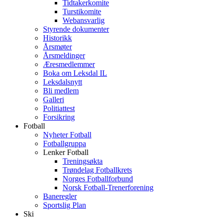
Tidtakerkomite
Turstikomite
Webansvarlig
Styrende dokumenter
Historikk
Årsmøter
Årsmeldinger
Æresmedlemmer
Boka om Leksdal IL
Leksdalsnytt
Bli medlem
Galleri
Politiattest
Forsikring
Fotball
Nyheter Fotball
Fotballgruppa
Lenker Fotball
Treningsøkta
Trøndelag Fotballkrets
Norges Fotballforbund
Norsk Fotball-Trenerforening
Baneregler
Sportslig Plan
Ski