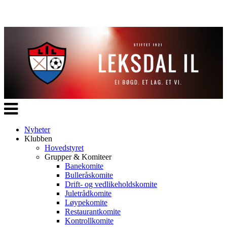
Veksle
navigasjon
Nyheter
Klubben
Hovedstyret
Grupper & Komiteer
Banekomite
Bulleråskomite
Drift- og vedlikeholdskomite
Juletrådkomite
Løypekomite
Restaurantkomite
Kontrollkomite