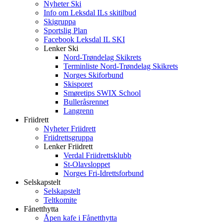
Nyheter Ski
Info om Leksdal ILs skitilbud
Skigruppa
Sportslig Plan
Facebook Leksdal IL SKI
Lenker Ski
Nord-Trøndelag Skikrets
Terminliste Nord-Trøndelag Skikrets
Norges Skiforbund
Skisporet
Smøretips SWIX School
Bulleråsrennet
Langrenn
Friidrett
Nyheter Friidrett
Friidrettsgruppa
Lenker Friidrett
Verdal Friidrettsklubb
St-Olavsloppet
Norges Fri-Idrettsforbund
Selskapstelt
Selskapstelt
Teltkomite
Fånetthytta
Åpen kafe i Fånetthytta