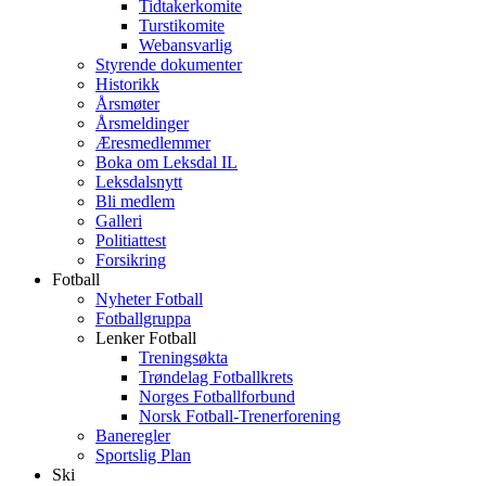
Tidtakerkomite
Turstikomite
Webansvarlig
Styrende dokumenter
Historikk
Årsmøter
Årsmeldinger
Æresmedlemmer
Boka om Leksdal IL
Leksdalsnytt
Bli medlem
Galleri
Politiattest
Forsikring
Fotball
Nyheter Fotball
Fotballgruppa
Lenker Fotball
Treningsøkta
Trøndelag Fotballkrets
Norges Fotballforbund
Norsk Fotball-Trenerforening
Baneregler
Sportslig Plan
Ski