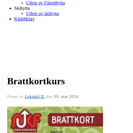
Utleie av Fånetthytta
Skihytta
Utleie av skihytta
Klubbklær
Brattkortkurs
Postet av
Leksdal IL
den
30. mar 2016