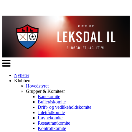
Veksle
navigasjon
Nyheter
Klubben
Hovedstyret
Grupper & Komiteer
Banekomite
Bulleråskomite
Drift- og vedlikeholdskomite
Juletrådkomite
Løypekomite
Restaurantkomite
Kontrollkomite