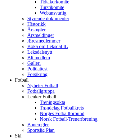
Tidtakerkomite
Turstikomite
Webansvarlig
Styrende dokumenter
Historikk
Årsmøter
Årsmeldinger
Æresmedlemmer
Boka om Leksdal IL
Leksdalsnytt
Bli medlem
Galleri
Politiattest
Forsikring
Fotball
Nyheter Fotball
Fotballgruppa
Lenker Fotball
Treningsøkta
Trøndelag Fotballkrets
Norges Fotballforbund
Norsk Fotball-Trenerforening
Baneregler
Sportslig Plan
Ski