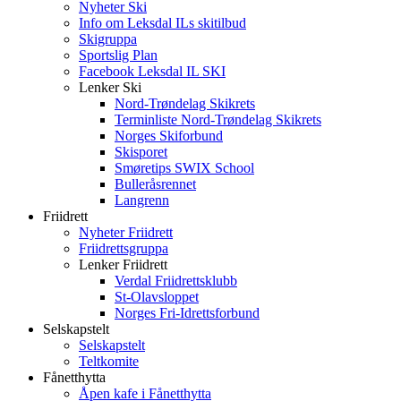
Nyheter Ski
Info om Leksdal ILs skitilbud
Skigruppa
Sportslig Plan
Facebook Leksdal IL SKI
Lenker Ski
Nord-Trøndelag Skikrets
Terminliste Nord-Trøndelag Skikrets
Norges Skiforbund
Skisporet
Smøretips SWIX School
Bulleråsrennet
Langrenn
Friidrett
Nyheter Friidrett
Friidrettsgruppa
Lenker Friidrett
Verdal Friidrettsklubb
St-Olavsloppet
Norges Fri-Idrettsforbund
Selskapstelt
Selskapstelt
Teltkomite
Fånetthytta
Åpen kafe i Fånetthytta