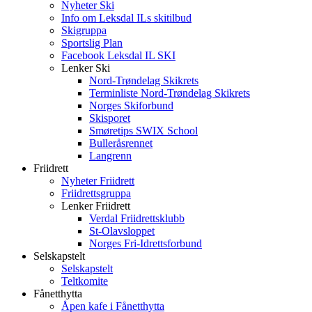
Nyheter Ski
Info om Leksdal ILs skitilbud
Skigruppa
Sportslig Plan
Facebook Leksdal IL SKI
Lenker Ski
Nord-Trøndelag Skikrets
Terminliste Nord-Trøndelag Skikrets
Norges Skiforbund
Skisporet
Smøretips SWIX School
Bulleråsrennet
Langrenn
Friidrett
Nyheter Friidrett
Friidrettsgruppa
Lenker Friidrett
Verdal Friidrettsklubb
St-Olavsloppet
Norges Fri-Idrettsforbund
Selskapstelt
Selskapstelt
Teltkomite
Fånetthytta
Åpen kafe i Fånetthytta