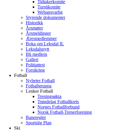
Tidtakerkomite
Turstikomite
Webansvarlig
Styrende dokumenter
Historikk
Årsmøter
Årsmeldinger
Æresmedlemmer
Boka om Leksdal IL
Leksdalsnytt
Bli medlem
Galleri
Politiattest
Forsikring
Fotball
Nyheter Fotball
Fotballgruppa
Lenker Fotball
Treningsøkta
Trøndelag Fotballkrets
Norges Fotballforbund
Norsk Fotball-Trenerforening
Baneregler
Sportslig Plan
Ski