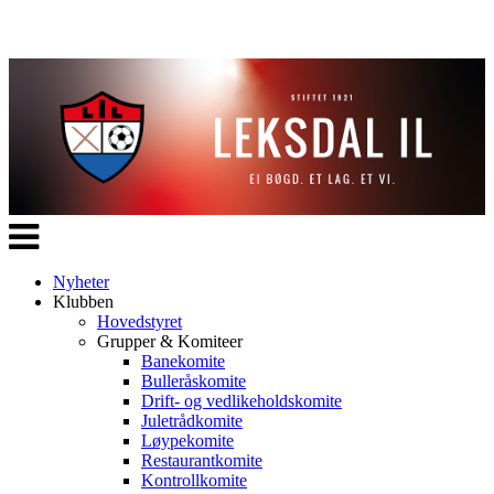
Veksle
navigasjon
Nyheter
Klubben
Hovedstyret
Grupper & Komiteer
Banekomite
Bulleråskomite
Drift- og vedlikeholdskomite
Juletrådkomite
Løypekomite
Restaurantkomite
Kontrollkomite