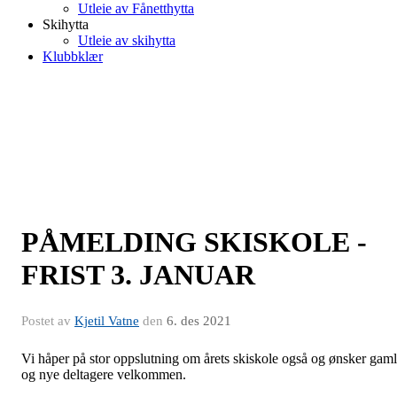
Utleie av Fånetthytta
Skihytta
Utleie av skihytta
Klubbklær
PÅMELDING SKISKOLE -
FRIST 3. JANUAR
Postet av
Kjetil Vatne
den
6. des 2021
Vi håper på stor oppslutning om årets skiskole også og ønsker gam
og nye deltagere velkommen.