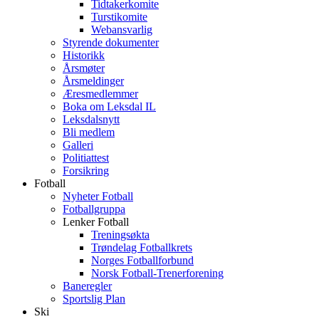
Tidtakerkomite
Turstikomite
Webansvarlig
Styrende dokumenter
Historikk
Årsmøter
Årsmeldinger
Æresmedlemmer
Boka om Leksdal IL
Leksdalsnytt
Bli medlem
Galleri
Politiattest
Forsikring
Fotball
Nyheter Fotball
Fotballgruppa
Lenker Fotball
Treningsøkta
Trøndelag Fotballkrets
Norges Fotballforbund
Norsk Fotball-Trenerforening
Baneregler
Sportslig Plan
Ski