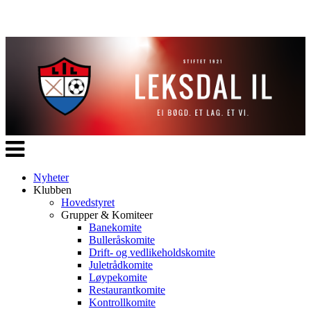
Veksle
navigasjon
Nyheter
Klubben
Hovedstyret
Grupper & Komiteer
Banekomite
Bulleråskomite
Drift- og vedlikeholdskomite
Juletrådkomite
Løypekomite
Restaurantkomite
Kontrollkomite