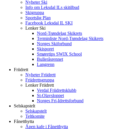
Nyheter Ski
Info om Leksdal ILs skitilbud
Skigruppa
Sportslig Plan
Facebook Leksdal IL SKI
Lenker Ski
Nord-Trøndelag Skikrets
Terminliste Nord-Trøndelag Skikrets
Norges Skiforbund
Skisporet
Smøretips SWIX School
Bulleråsrennet
Langrenn
Friidrett
Nyheter Friidrett
Friidrettsgruppa
Lenker Friidrett
Verdal Friidrettsklubb
St-Olavsloppet
Norges Fri-Idrettsforbund
Selskapstelt
Selskapstelt
Teltkomite
Fånetthytta
Åpen kafe i Fånetthytta