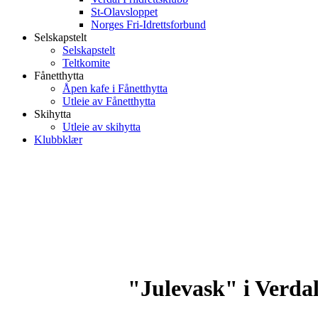
St-Olavsloppet
Norges Fri-Idrettsforbund
Selskapstelt
Selskapstelt
Teltkomite
Fånetthytta
Åpen kafe i Fånetthytta
Utleie av Fånetthytta
Skihytta
Utleie av skihytta
Klubbklær
"Julevask" i Verd