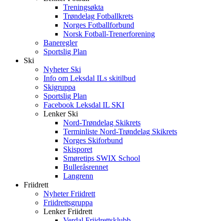
Treningsøkta
Trøndelag Fotballkrets
Norges Fotballforbund
Norsk Fotball-Trenerforening
Baneregler
Sportslig Plan
Ski
Nyheter Ski
Info om Leksdal ILs skitilbud
Skigruppa
Sportslig Plan
Facebook Leksdal IL SKI
Lenker Ski
Nord-Trøndelag Skikrets
Terminliste Nord-Trøndelag Skikrets
Norges Skiforbund
Skisporet
Smøretips SWIX School
Bulleråsrennet
Langrenn
Friidrett
Nyheter Friidrett
Friidrettsgruppa
Lenker Friidrett
Verdal Friidrettsklubb