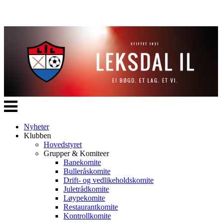
Veksle
navigasjon
Nyheter
Klubben
Hovedstyret
Grupper & Komiteer
Banekomite
Bulleråskomite
Drift- og vedlikeholdskomite
Juletrådkomite
Løypekomite
Restaurantkomite
Kontrollkomite