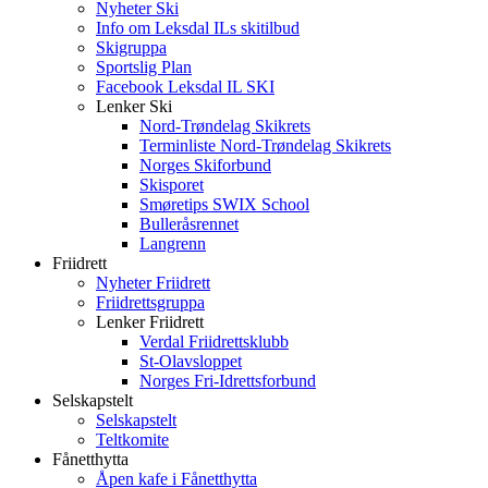
Nyheter Ski
Info om Leksdal ILs skitilbud
Skigruppa
Sportslig Plan
Facebook Leksdal IL SKI
Lenker Ski
Nord-Trøndelag Skikrets
Terminliste Nord-Trøndelag Skikrets
Norges Skiforbund
Skisporet
Smøretips SWIX School
Bulleråsrennet
Langrenn
Friidrett
Nyheter Friidrett
Friidrettsgruppa
Lenker Friidrett
Verdal Friidrettsklubb
St-Olavsloppet
Norges Fri-Idrettsforbund
Selskapstelt
Selskapstelt
Teltkomite
Fånetthytta
Åpen kafe i Fånetthytta