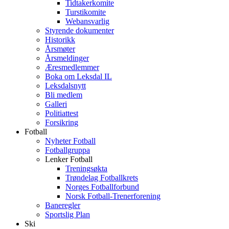
Tidtakerkomite
Turstikomite
Webansvarlig
Styrende dokumenter
Historikk
Årsmøter
Årsmeldinger
Æresmedlemmer
Boka om Leksdal IL
Leksdalsnytt
Bli medlem
Galleri
Politiattest
Forsikring
Fotball
Nyheter Fotball
Fotballgruppa
Lenker Fotball
Treningsøkta
Trøndelag Fotballkrets
Norges Fotballforbund
Norsk Fotball-Trenerforening
Baneregler
Sportslig Plan
Ski