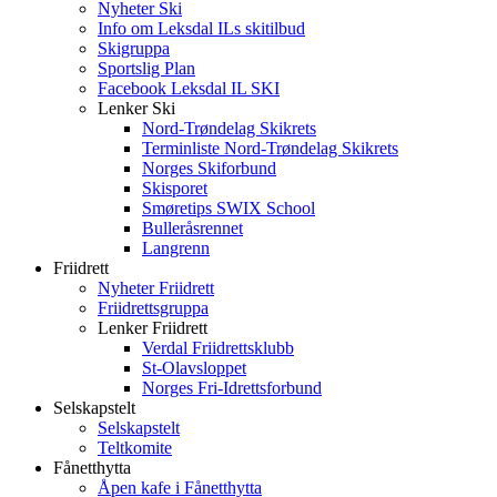
Nyheter Ski
Info om Leksdal ILs skitilbud
Skigruppa
Sportslig Plan
Facebook Leksdal IL SKI
Lenker Ski
Nord-Trøndelag Skikrets
Terminliste Nord-Trøndelag Skikrets
Norges Skiforbund
Skisporet
Smøretips SWIX School
Bulleråsrennet
Langrenn
Friidrett
Nyheter Friidrett
Friidrettsgruppa
Lenker Friidrett
Verdal Friidrettsklubb
St-Olavsloppet
Norges Fri-Idrettsforbund
Selskapstelt
Selskapstelt
Teltkomite
Fånetthytta
Åpen kafe i Fånetthytta