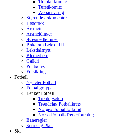
Tidtakerkomite
Turstikomite
Webansvarlig
Styrende dokumenter
Historikk
Årsmøter
Årsmeldinger
Æresmedlemmer
Boka om Leksdal IL
Leksdalsnytt
Bli medlem
Galleri
Politiattest
Forsikring
Fotball
Nyheter Fotball
Fotballgruppa
Lenker Fotball
Treningsøkta
Trøndelag Fotballkrets
Norges Fotballforbund
Norsk Fotball-Trenerforening
Baneregler
Sportslig Plan
Ski