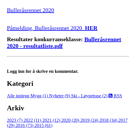
Bulleråsrennet 2020
Påmelding. Bulleråsrennet 2020.
HER
Resultater konkurranseklasse:
Bulleråsrennet
2020 - resultatliste.pdf
Logg inn for å skrive en kommentar.
Kategori
Alle innlegg
Mygg (1)
Nyheter (9)
Ski - Løypetrase (2)
RSS
Arkiv
2023 (7)
2022 (11)
2021 (12)
2020 (20)
2019 (24)
2018 (34)
2017
(29)
2016 (73)
2015 (61)