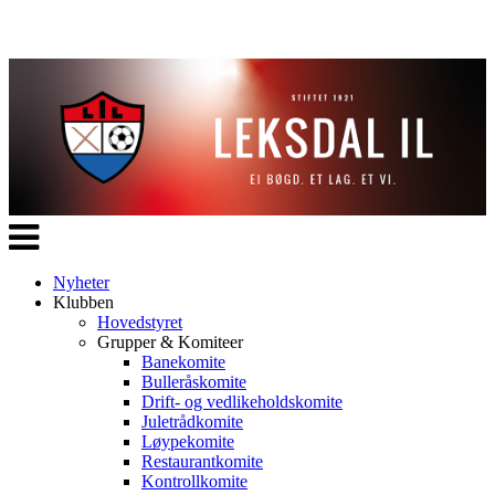
Veksle
navigasjon
Nyheter
Klubben
Hovedstyret
Grupper & Komiteer
Banekomite
Bulleråskomite
Drift- og vedlikeholdskomite
Juletrådkomite
Løypekomite
Restaurantkomite
Kontrollkomite