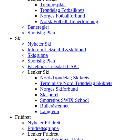
Treningsøkta
Trøndelag Fotballkrets
Norges Fotballforbund
Norsk Fotball-Trenerforening
Baneregler
Sportslig Plan
Ski
Nyheter Ski
Info om Leksdal ILs skitilbud
Skigruppa
Sportslig Plan
Facebook Leksdal IL SKI
Lenker Ski
Nord-Trøndelag Skikrets
Terminliste Nord-Trøndelag Skikrets
Norges Skiforbund
Skisporet
Smøretips SWIX School
Bulleråsrennet
Langrenn
Friidrett
Nyheter Friidrett
Friidrettsgruppa
Lenker Friidrett
Verdal Friidrettsklubb