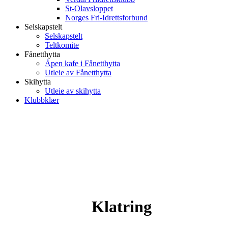
St-Olavsloppet
Norges Fri-Idrettsforbund
Selskapstelt
Selskapstelt
Teltkomite
Fånetthytta
Åpen kafe i Fånetthytta
Utleie av Fånetthytta
Skihytta
Utleie av skihytta
Klubbklær
Klatring