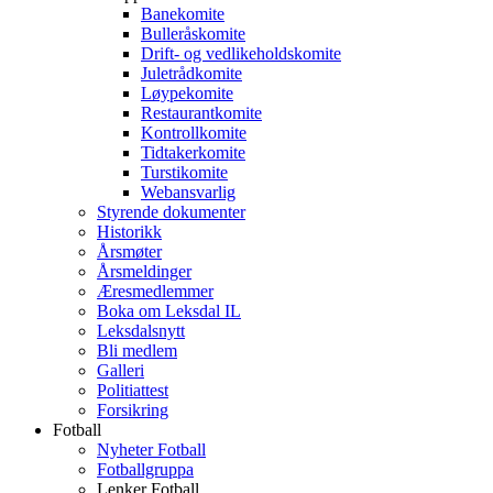
Banekomite
Bulleråskomite
Drift- og vedlikeholdskomite
Juletrådkomite
Løypekomite
Restaurantkomite
Kontrollkomite
Tidtakerkomite
Turstikomite
Webansvarlig
Styrende dokumenter
Historikk
Årsmøter
Årsmeldinger
Æresmedlemmer
Boka om Leksdal IL
Leksdalsnytt
Bli medlem
Galleri
Politiattest
Forsikring
Fotball
Nyheter Fotball
Fotballgruppa
Lenker Fotball