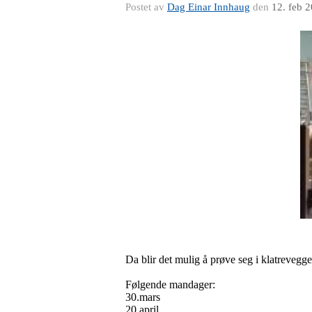
Postet av
Dag Einar Innhaug
den
12. feb 
Da blir det mulig å prøve seg i klatreveg
Følgende mandager:
30.mars
20.april