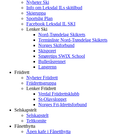
Nyheter Ski
Info om Leksdal ILs skitilbud
Skigruppa
Sportslig Plan
Facebook Leksdal IL SKI
Lenker Ski
Nord-Trøndelag Skikrets
Terminliste Nord-Trøndelag Skikrets
Norges Skiforbund
Skisporet
Smøretips SWIX School
Bulleråsrennet
Langrenn
Friidrett
Nyheter Friidrett
Friidrettsgruppa
Lenker Friidrett
Verdal Friidrettsklubb
St-Olavsloppet
Norges Fri-Idrettsforbund
Selskapstelt
Selskapstelt
Teltkomite
Fånetthytta
Åpen kafe i Fånetthytta