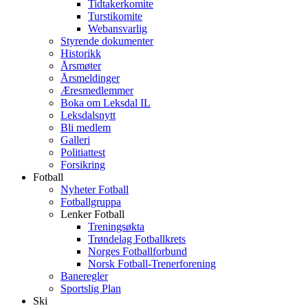
Tidtakerkomite
Turstikomite
Webansvarlig
Styrende dokumenter
Historikk
Årsmøter
Årsmeldinger
Æresmedlemmer
Boka om Leksdal IL
Leksdalsnytt
Bli medlem
Galleri
Politiattest
Forsikring
Fotball
Nyheter Fotball
Fotballgruppa
Lenker Fotball
Treningsøkta
Trøndelag Fotballkrets
Norges Fotballforbund
Norsk Fotball-Trenerforening
Baneregler
Sportslig Plan
Ski