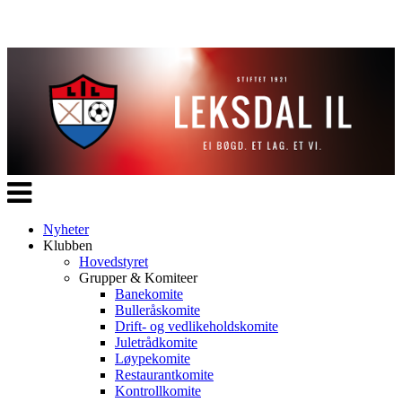
Veksle
navigasjon
Nyheter
Klubben
Hovedstyret
Grupper & Komiteer
Banekomite
Bulleråskomite
Drift- og vedlikeholdskomite
Juletrådkomite
Løypekomite
Restaurantkomite
Kontrollkomite