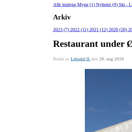
Alle innlegg
Mygg (1)
Nyheter (9)
Ski - 
Arkiv
2023 (7)
2022 (11)
2021 (12)
2020 (20)
2
Restaurant under 
Postet av
Leksdal IL
den
28. aug 2019