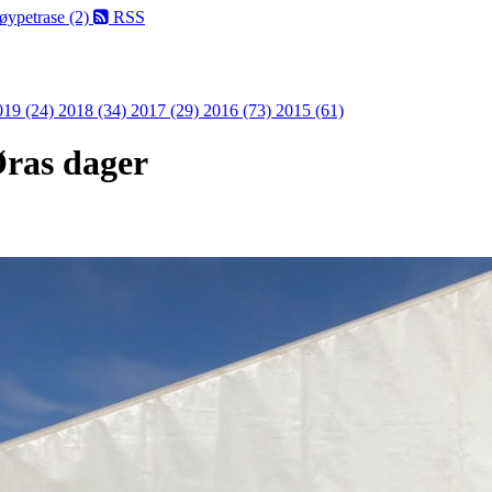
Løypetrase (2)
RSS
019 (24)
2018 (34)
2017 (29)
2016 (73)
2015 (61)
Øras dager