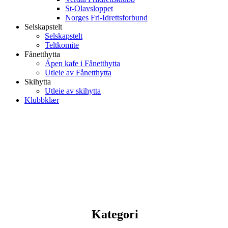
St-Olavsloppet
Norges Fri-Idrettsforbund
Selskapstelt
Selskapstelt
Teltkomite
Fånetthytta
Åpen kafe i Fånetthytta
Utleie av Fånetthytta
Skihytta
Utleie av skihytta
Klubbklær
Kategori