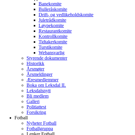
Banekomite
Bulleråskomite
Drift- og vedlikeholdskomite
Juletrådkomite
Løypekomite
Restaurantkomite
Kontrollkomite
Tidtakerkomite
Turstikomite
Webansvarlig
Styrende dokumenter
Historikk
Årsmøter
Årsmeldinger
Æresmedlemmer
Boka om Leksdal IL
Leksdalsnytt
Bli medlem
Galleri
Politiattest
Forsikring
Fotball
Nyheter Fotball
Fotballgruppa
Lenker Fotball