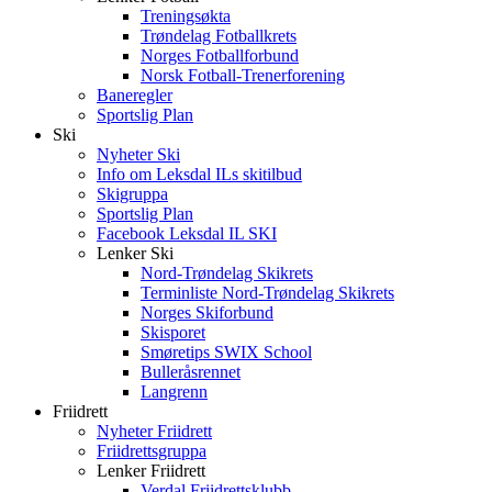
Treningsøkta
Trøndelag Fotballkrets
Norges Fotballforbund
Norsk Fotball-Trenerforening
Baneregler
Sportslig Plan
Ski
Nyheter Ski
Info om Leksdal ILs skitilbud
Skigruppa
Sportslig Plan
Facebook Leksdal IL SKI
Lenker Ski
Nord-Trøndelag Skikrets
Terminliste Nord-Trøndelag Skikrets
Norges Skiforbund
Skisporet
Smøretips SWIX School
Bulleråsrennet
Langrenn
Friidrett
Nyheter Friidrett
Friidrettsgruppa
Lenker Friidrett
Verdal Friidrettsklubb